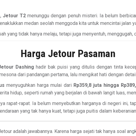
a,
Jetour T2
menunggu dengan penuh misteri. Ia belum berbicara
enaklukkan medan seolah menggoda kita untuk mencintai jalan ya
kisah yang tidak hanya melaju, tetapi juga menyentuh, menggugah,
Harga Jetour Pasaman
Jetour Dashing
hadir bak puisi yang ditulis dengan tinta kec
emesona dari pandangan pertama, lalu mengikat hati dengan deta
us
menyuguhkan harga mulai dari
Rp359,8 juta hingga Rp389,
a hidup, seperti rumah yang berjalan di bawah langit luas, mem
 rapat-rapat. Ia belum menyebutkan harganya di negeri ini, ta
endaraan yang tak hanya kuat, tetapi juga puitis dalam keberania
Jetour adalah jawabannya. Karena harga sejati tak hanya soal angk