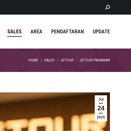
Search:
SALES
AREA
PENDAFTARAN
UPDATE
You are here:
HOME
SALES
JETOUR
JETOUR PASAMAN
Jul
24
2025