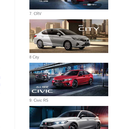
7. CRV
8 City
i
g
a
9. Civic RS