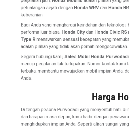
perjalanan jauh,
Honda Mobilio
adalah pilihan yang pe
petualangan sejati dengan
Honda WRV
dan
Honda B
keberanian.
Bagi Anda yang menghargai keindahan dan teknologi,
performa luar biasa.
Honda City
dan
Honda Civic RS
Type R
menawarkan sensasi kecepatan yang memukau.
adalah pilihan yang tidak akan pernah mengecewakan.
Segera hubungi kami,
Sales Mobil Honda Purwodadi
menuju perjalanan tak terlupakan. Nomor kontak kami 
terbuka, membantu mewujudkan mobil impian Anda, da
Anda.
Harga Ho
Di tengah pesona Purwodadi yang menyentuh hati, di 
dan harapan masa depan, kami hadir dengan penawaran
menghidupkan impian Anda. Seperti aliran sungai ya