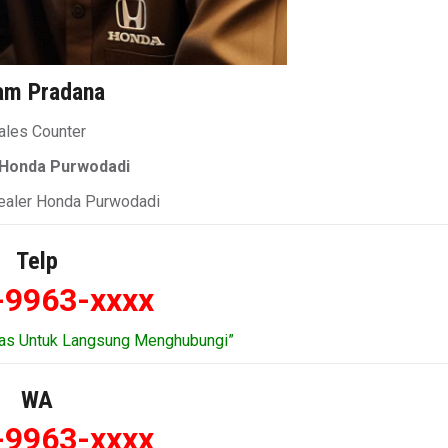
am Pradana
ales Counter
 Honda Purwodadi
Dealer Honda Purwodadi
Telp
-9963-xxxx
tas Untuk Langsung Menghubungi”
WA
-9963-xxxx