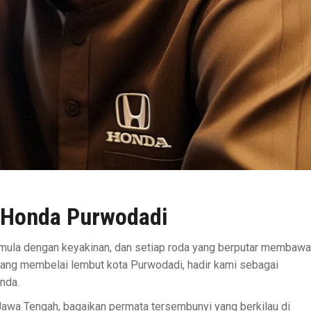
 Honda Purwodadi
ermula dengan keyakinan, dan setiap roda yang berputar membawa
 yang membelai lembut kota Purwodadi, hadir kami sebagai
nda.
Jawa Tengah, bagaikan permata tersembunyi yang berkilau di