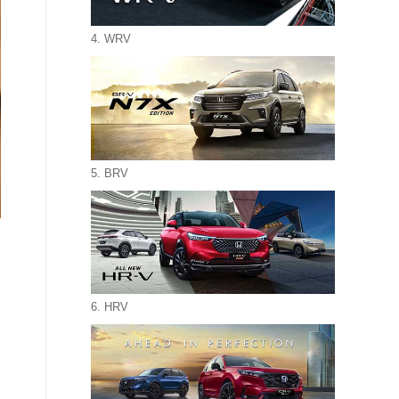
4. WRV
5. BRV
6. HRV