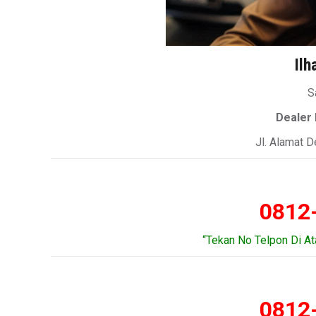
Ilh
S
Dealer
Jl. Alamat 
0812
“Tekan No Telpon Di A
0812