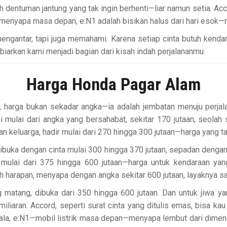
 dentuman jantung yang tak ingin berhenti—liar namun setia. Accor
p menyapa masa depan, e:N1 adalah bisikan halus dari hari esok—
ngantar, tapi juga memahami. Karena setiap cinta butuh kendara
 biarkan kami menjadi bagian dari kisah indah perjalananmu.
Harga Honda Pagar Alam
, harga bukan sekadar angka—ia adalah jembatan menuju perjal
i mulai dari angka yang bersahabat, sekitar 170 jutaan, seola
dan keluarga, hadir mulai dari 270 hingga 300 jutaan—harga yang
ibuka dengan cinta mulai 300 hingga 370 jutaan, sepadan deng
 mulai dari 375 hingga 600 jutaan—harga untuk kendaraan ya
 harapan, menyapa dengan angka sekitar 600 jutaan, layaknya sat
ng matang, dibuka dari 350 hingga 600 jutaan. Dan untuk jiwa
iliaran. Accord, seperti surat cinta yang ditulis emas, bisa 
la, e:N1—mobil listrik masa depan—menyapa lembut dari dimensi 