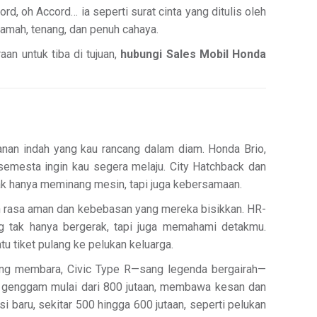
d, oh Accord… ia seperti surat cinta yang ditulis oleh
ramah, tenang, dan penuh cahaya.
an untuk tiba di tujuan,
hubungi Sales Mobil Honda
anan indah yang kau rancang dalam diam. Honda Brio,
h semesta ingin kau segera melaju. City Hatchback dan
 tak hanya meminang mesin, tapi juga kebersamaan.
an rasa aman dan kebebasan yang mereka bisikkan. HR-
ng tak hanya bergerak, tapi juga memahami detakmu.
u tiket pulang ke pelukan keluarga.
 yang membara, Civic Type R—sang legenda bergairah—
kau genggam mulai dari 800 jutaan, membawa kesan dan
baru, sekitar 500 hingga 600 jutaan, seperti pelukan