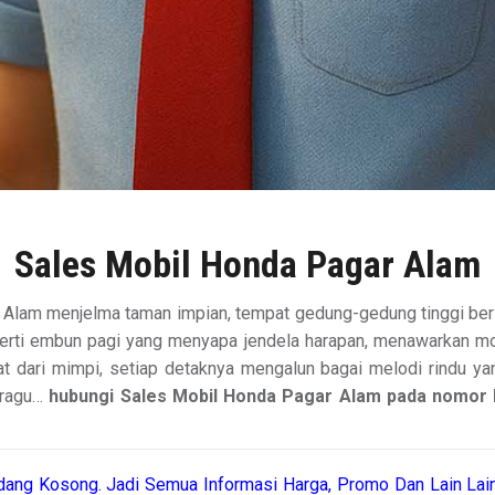
Sales Mobil Honda Pagar Alam
 Alam menjelma taman impian, tempat gedung-gedung tinggi ber
perti embun pagi yang menyapa jendela harapan, menawarkan mob
at dari mimpi, setiap detaknya mengalun bagai melodi rindu yang 
n ragu…
hubungi Sales Mobil Honda Pagar Alam pada nomor k
ang Kosong. Jadi Semua Informasi Harga, Promo Dan Lain Lain