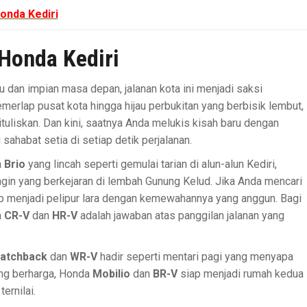
onda Kediri
Honda Kediri
 dan impian masa depan, jalanan kota ini menjadi saksi
emerlap pusat kota hingga hijau perbukitan yang berbisik lembut,
ituliskan. Dan kini, saatnya Anda melukis kisah baru dengan
sahabat setia di setiap detik perjalanan.
a
Brio
yang lincah seperti gemulai tarian di alun-alun Kediri,
ngin yang berkejaran di lembah Gunung Kelud. Jika Anda mencari
p menjadi pelipur lara dengan kemewahannya yang anggun. Bagi
a
CR-V
dan
HR-V
adalah jawaban atas panggilan jalanan yang
Hatchback
dan
WR-V
hadir seperti mentari pagi yang menyapa
ing berharga, Honda
Mobilio
dan
BR-V
siap menjadi rumah kedua
ernilai.