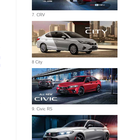
7. CRV
i
8 City
i
9. Civic RS