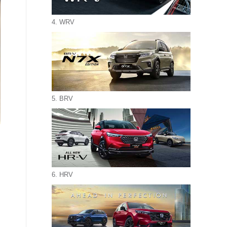
4. WRV
5. BRV
6. HRV