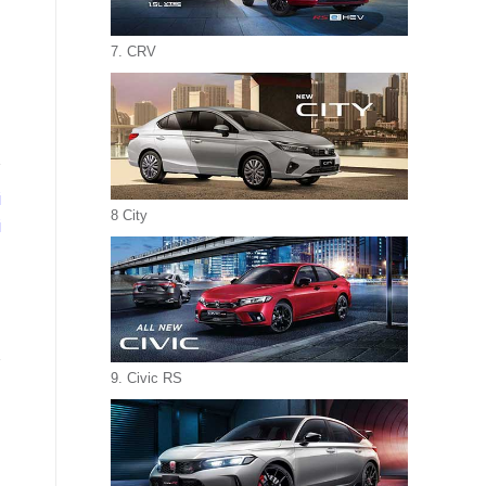
7. CRV
i
8 City
i
9. Civic RS