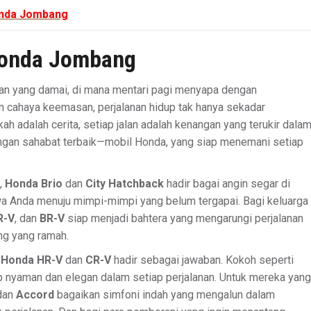
nda Jombang
onda Jombang
ian yang damai, di mana mentari pagi menyapa dengan
 cahaya keemasan, perjalanan hidup tak hanya sekadar
kah adalah cerita, setiap jalan adalah kenangan yang terukir dala
dengan sahabat terbaik—mobil Honda, yang siap menemani setiap
,
Honda Brio
dan
City Hatchback
hadir bagai angin segar di
wa Anda menuju mimpi-mimpi yang belum tergapai. Bagi keluarga
R-V
, dan
BR-V
siap menjadi bahtera yang mengarungi perjalanan
ng yang ramah.
a
Honda HR-V
dan
CR-V
hadir sebagai jawaban. Kokoh seperti
p nyaman dan elegan dalam setiap perjalanan. Untuk mereka yang
 dan
Accord
bagaikan simfoni indah yang mengalun dalam