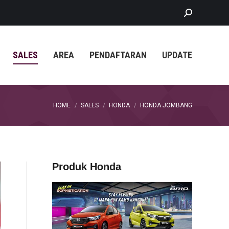
Search:
SALES
AREA
PENDAFTARAN
UPDATE
You are here:
HOME
SALES
HONDA
HONDA JOMBANG
Produk Honda