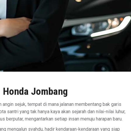
l Honda Jombang
 angin sejuk, tempat di mana jalanan membentang bak garis
a santri yang tak hanya kaya akan sejarah dan nilai-nilai luhur,
rus berputar, mengantarkan setiap insan menuju harapan baru.
ang mengalun syahdu, hadir kendaraan-kendaraan yang siap