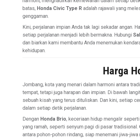
harmoni, menghadirkan kemewahan dalam setiap detik 
batas,
Honda Civic Type R
adalah rajawali yang mele
genggaman.
Kini, perjalanan impian Anda tak lagi sekadar angan.
setiap perjalanan menjadi lebih bermakna. Hubungi
Sa
dan biarkan kami membantu Anda menemukan kendara
kehidupan.
Harga H
Jombang, kota yang menari dalam harmoni antara trad
tempat, tetapi juga harapan dan impian. Di bawah langi
sebuah kisah yang terus dituliskan. Dan kini, setiap 
dalam setiap detik perjalanan.
Dengan
Honda Brio
, keceriaan hidup mengalir seper
yang ramah, seperti senyum pagi di pasar tradisional.
antara pohon-pohon rindang, siap menemani jiwa-jiw