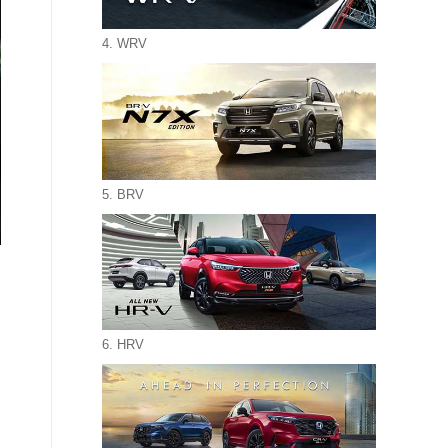
4. WRV
5. BRV
6. HRV