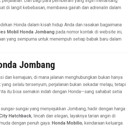
perjalanan. Dan bagi para pemberani yang ingin menantang
sat di langit kebebasan, membawa gairah dan adrenalin dalam
 Hadirkan Honda dalam kisah hidup Anda dan rasakan bagaimana
les Mobil Honda Jombang
pada nomor kontak di website ini,
an yang sempurna untuk menempuh setiap babak baru dalam
onda Jombang
isi dan kemajuan, di mana jalanan menghubungkan bukan hanya
t yang selalu tersenyum, perjalanan bukan sekadar melaju, tetapi
cerita itu bisa semakin indah dengan Honda—sang sahabat setia
ti sungai-sungai yang menyejukkan Jombang, hadir dengan harga
City Hatchback
, lincah dan elegan, layaknya tarian angin di
a muda dengan penuh gaya.
Honda Mobilio
, kendaraan keluarga