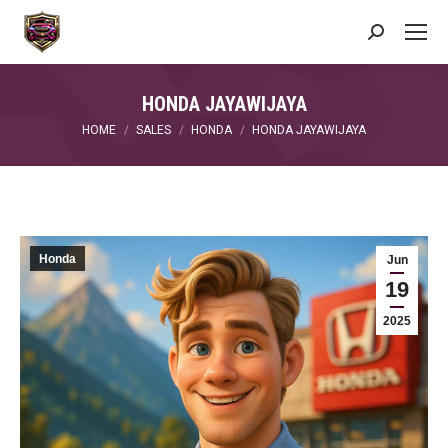
Search:
HONDA JAYAWIJAYA
You are here:
HOME
SALES
HONDA
HONDA JAYAWIJAYA
Honda
Jun
19
2025