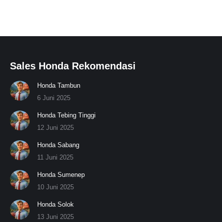
on
on
on
on
on
WhatsApp
Facebook
X
Pinterest
LinkedIn
Sales Honda Rekomendasi
Honda Tambun
6 Juni 2025
Honda Tebing Tinggi
12 Juni 2025
Honda Sabang
11 Juni 2025
Honda Sumenep
10 Juni 2025
Honda Solok
13 Juni 2025