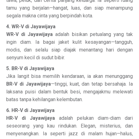
tawa, peluk, dan cerita panjang keluarga. Ia seperti ruang
tamu yang berjalan—hangat, luas, dan siap menampung
segala makna cinta yang berpindah kota.
4. WR-V di Jayawijaya
WR-V di Jayawijaya
adalah bisikan petualang yang tak
ingin diam. Ia bagai jaket kulit kesayangan—tangguh,
modis, dan selalu siap diajak menantang hari dengan
senyum kecil di sudut bibir.
5. BR-V di Jayawijaya
Jika langit bisa memilih kendaraan, ia akan menunggang
BR-V di Jayawijaya
—tinggi, kuat, dan tetap bersahaja. Ia
laksana puisi dalam bentuk besi, mengajakmu melewati
batas tanpa kehilangan kelembutan.
6. HR-V di Jayawijaya
HR-V di Jayawijaya
adalah pelukan diam-diam dari
seseorang yang kau rindukan. Elegan, misterius, dan
menyenangkan. Ia seperti jazz di malam hujan—halus,