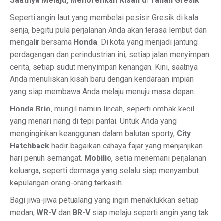
Saatnya Melaju, Menorehkan Kisah di Tanah Gresik
Seperti angin laut yang membelai pesisir Gresik di kala
senja, begitu pula perjalanan Anda akan terasa lembut dan
mengalir bersama
Honda
. Di kota yang menjadi jantung
perdagangan dan perindustrian ini, setiap jalan menyimpan
cerita, setiap sudut menyimpan kenangan. Kini, saatnya
Anda menuliskan kisah baru dengan kendaraan impian
yang siap membawa Anda melaju menuju masa depan.
Honda Brio
, mungil namun lincah, seperti ombak kecil
yang menari riang di tepi pantai. Untuk Anda yang
menginginkan keanggunan dalam balutan sporty,
City
Hatchback
hadir bagaikan cahaya fajar yang menjanjikan
hari penuh semangat.
Mobilio
, setia menemani perjalanan
keluarga, seperti dermaga yang selalu siap menyambut
kepulangan orang-orang terkasih.
Bagi jiwa-jiwa petualang yang ingin menaklukkan setiap
medan,
WR-V
dan
BR-V
siap melaju seperti angin yang tak