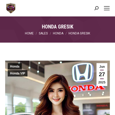
Search:
HONDA GRESIK
You are here:
HOME
SALES
HONDA
HONDA GRESIK
Honda
Jun
27
Honda VIP
2025