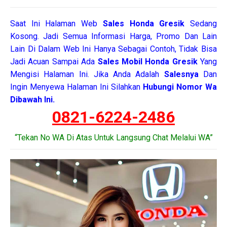
Saat Ini Halaman Web
Sales
Honda Gresik
Sedang
Kosong. Jadi Semua Informasi Harga, Promo Dan Lain
Lain Di Dalam Web Ini Hanya Sebagai Contoh, Tidak Bisa
Jadi Acuan Sampai Ada
Sales Mobil Honda Gresik
Yang
Mengisi Halaman Ini. Jika Anda Adalah
Salesnya
Dan
Ingin Menyewa Halaman Ini Silahkan
Hubungi Nomor Wa
Dibawah Ini.
0821-6224-2486
“Tekan No WA Di Atas Untuk Langsung Chat Melalui WA”