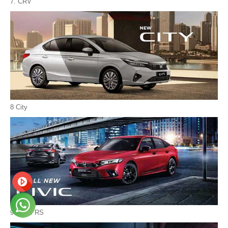
7. CRV
8 City
9. Civic RS