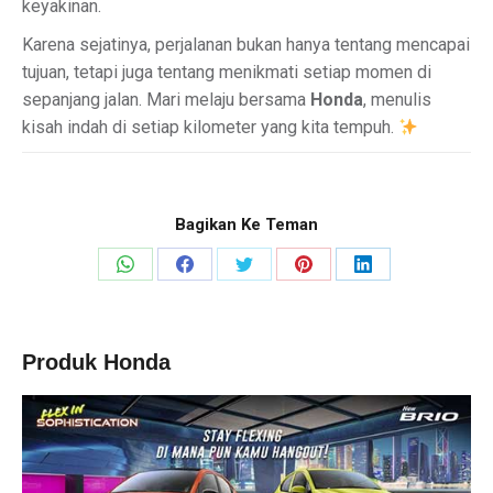
keyakinan.
Karena sejatinya, perjalanan bukan hanya tentang mencapai
tujuan, tetapi juga tentang menikmati setiap momen di
sepanjang jalan. Mari melaju bersama
Honda
, menulis
kisah indah di setiap kilometer yang kita tempuh.
Bagikan Ke Teman
Share
Share
Share
Share
Share
on
on
on
on
on
WhatsApp
Facebook
X
Pinterest
LinkedIn
Produk Honda